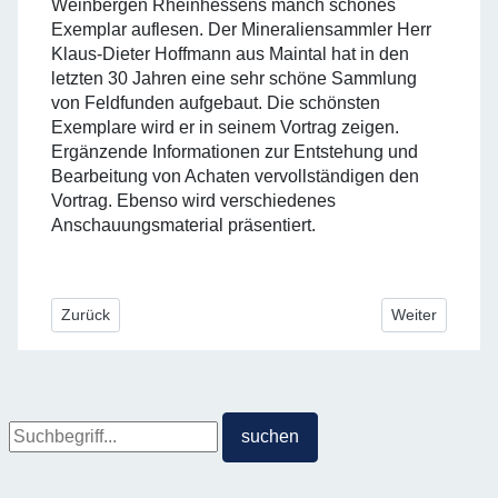
Weinbergen Rheinhessens manch schönes
Exemplar auflesen. Der Mineraliensammler
Herr
Klaus-Dieter Hoffmann
aus Maintal hat in den
letzten 30 Jahren eine sehr schöne Sammlung
von Feldfunden aufgebaut. Die schönsten
Exemplare wird er in seinem Vortrag zeigen.
Ergänzende Informationen zur Entstehung und
Bearbeitung von Achaten vervollständigen den
Vortrag. Ebenso wird verschiedenes
Anschauungsmaterial präsentiert.
Vorheriger Beitrag: Der Botanische Garten Gießen – Garten de
Nächster Beitr
Zurück
Weiter
Suche
suchen