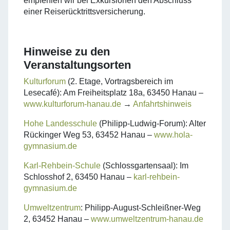
empfehlen wir bei Exkursionen den Abschluss
einer Reiserücktrittsversicherung.
Hinweise zu den
Veranstaltungsorten
Kulturforum
(2. Etage, Vortragsbereich im
Lesecafé): Am Freiheitsplatz 18a, 63450 Hanau –
www.kulturforum-hanau.de
→
Anfahrtshinweis
Hohe Landesschule
(Philipp-Ludwig-Forum): Alter
Rückinger Weg 53, 63452 Hanau –
www.hola-
gymnasium.de
Karl-Rehbein-Schule
(Schlossgartensaal): Im
Schlosshof 2, 63450 Hanau –
karl-rehbein-
gymnasium.de
Umweltzentrum
: Philipp-August-Schleißner-Weg
2, 63452 Hanau –
www.umweltzentrum-hanau.de