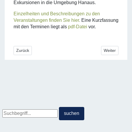
Exkursionen in die Umgebung Hanaus.
Einzelheiten und Beschreibungen zu den
Veranstaltungen finden Sie hier.
Eine Kurzfassung
mit den Terminen liegt als
pdf-Datei
vor.
Vorheriger Beitrag: Geschliffene Preziosen aus Idar-Oberste
Nächster Beitr
Zurück
Weiter
Suche
suchen