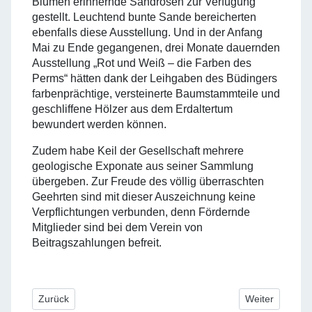
Blumen erinnernde Sandrosen zur Verfügung
gestellt. Leuchtend bunte Sande bereicherten
ebenfalls diese Ausstellung. Und in der Anfang
Mai zu Ende gegangenen, drei Monate dauernden
Ausstellung „Rot und Weiß – die Farben des
Perms“ hätten dank der Leihgaben des Büdingers
farbenprächtige, versteinerte Baumstammteile und
geschliffene Hölzer aus dem Erdaltertum
bewundert werden können.
Zudem habe Keil der Gesellschaft mehrere
geologische Exponate aus seiner Sammlung
übergeben. Zur Freude des völlig überraschten
Geehrten sind mit dieser Auszeichnung keine
Verpflichtungen verbunden, denn Fördernde
Mitglieder sind bei dem Verein von
Beitragszahlungen befreit.
Vorheriger Beitrag: Jahresprogramm 2016 liegt vor
Nächster Beitr
Zurück
Weiter