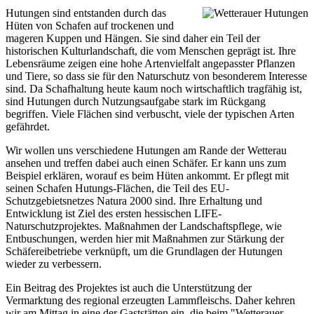
Hutungen sind entstanden durch das
Hüten von Schafen auf trockenen und
mageren Kuppen und Hängen. Sie sind daher ein Teil der
historischen Kulturlandschaft, die vom Menschen geprägt ist. Ihre
Lebensräume zeigen eine hohe Artenvielfalt angepasster Pflanzen
und Tiere, so dass sie für den Naturschutz von besonderem Interesse
sind. Da Schafhaltung heute kaum noch wirtschaftlich tragfähig ist,
sind Hutungen durch Nutzungsaufgabe stark im Rückgang
begriffen. Viele Flächen sind verbuscht, viele der typischen Arten
gefährdet.
Wir wollen uns verschiedene Hutungen am Rande der Wetterau
ansehen und treffen dabei auch einen Schäfer. Er kann uns zum
Beispiel erklären, worauf es beim Hüten ankommt. Er pflegt mit
seinen Schafen Hutungs-Flächen, die Teil des EU-
Schutzgebietsnetzes Natura 2000 sind. Ihre Erhaltung und
Entwicklung ist Ziel des ersten hessischen LIFE-
Naturschutzprojektes. Maßnahmen der Landschaftspflege, wie
Entbuschungen, werden hier mit Maßnahmen zur Stärkung der
Schäfereibetriebe verknüpft, um die Grundlagen der Hutungen
wieder zu verbessern.
Ein Beitrag des Projektes ist auch die Unterstützung der
Vermarktung des regional erzeugten Lammfleischs. Daher kehren
wir am Mittag in eine der Gaststätten ein, die beim "Wetterauer