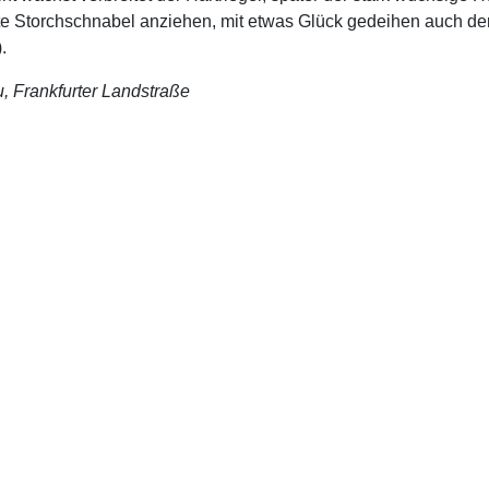
te Storchschnabel anziehen, mit etwas Glück gedeihen auch der
.
, Frankfurter Landstraße
 – Erlensee