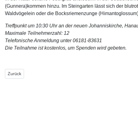
(Gunnera)kommen hinzu. Im Steingarten lässt sich der blutro
Waldvögelein oder die Bocksriemenzunge (Himantoglossum)
Treffpunkt um 10:30 Uhr an der neuen Johanniskirche, Hanau
Maximale Teilnehmerzahl: 12
Telefonische Anmeldung unter 06181-83631
Die Teilnahme ist kostenlos, um Spenden wird gebeten.
Vorheriger Beitrag: Fahrradexkursion in die Bulau im Raum Hanau
Zurück