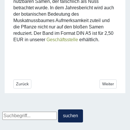
nutzbaren Samen, der fälschlich als Nuss
betrachtet wurde. In dem Jahresbericht wird auch
der botanischen Bedeutung des
Muskatnussbaumes Aufmerksamkeit zuteil und
die Pflanze nicht nur auf den bloßen Samen
reduziert. Der Band im Format DIN A5 ist für 2,50
EUR in unserer
Geschäftsstelle
erhältlich.
Vorheriger Beitrag: Sonderausstellung im Kulturforum zur Min
Nächster Beitra
Zurück
Weiter
Suche
suchen