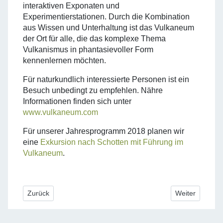
interaktiven Exponaten und
Experimentierstationen. Durch die Kombination
aus Wissen und Unterhaltung ist das Vulkaneum
der Ort für alle, die das komplexe Thema
Vulkanismus in phantasievoller Form
kennenlernen möchten.
Für naturkundlich interessierte Personen ist ein
Besuch unbedingt zu empfehlen. Nähre
Informationen finden sich unter
www.vulkaneum.com
Für unserer Jahresprogramm 2018 planen wir
eine
Exkursion nach Schotten mit Führung im
Vulkaneum
.
Vorheriger Beitrag: Maria Sibylla Merian und die Tradition de
Nächster Beitra
Zurück
Weiter